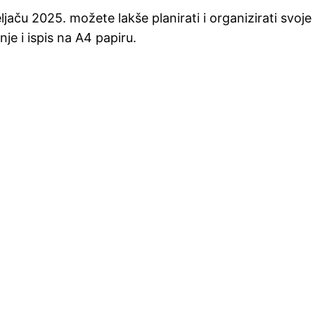
jaču 2025. možete lakše planirati i organizirati sv
e i ispis na A4 papiru.