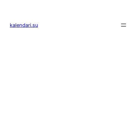
Skoči
do
sadržaja
kalendari.su