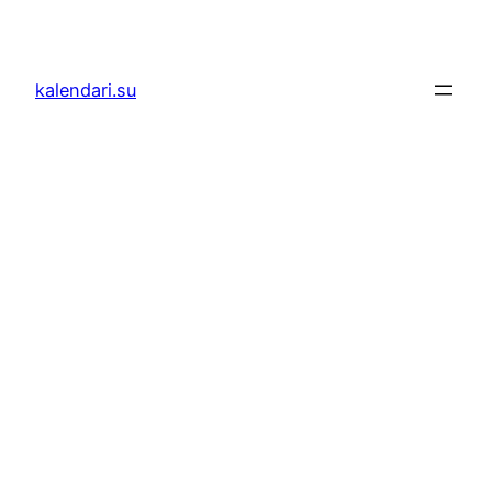
Skoči
do
sadržaja
kalendari.su