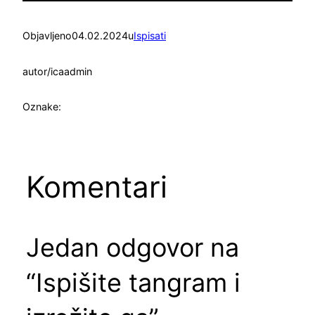
Objavljeno
04.02.2024
u
Ispisati
autor/ica
admin
Oznake:
Komentari
Jedan odgovor na
“Ispišite tangram i