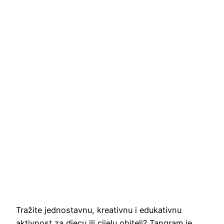
Tražite jednostavnu, kreativnu i edukativnu
aktivnost za djecu ili cijelu obitelj? Tangram je