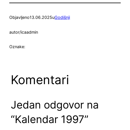
Objavljeno
13.06.2025
u
Godišnji
autor/ica
admin
Oznake:
Komentari
Jedan odgovor na
“Kalendar 1997”