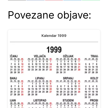
on
on
on
on
on
(Twitter)
Povezane objave:
Kalendar 1999