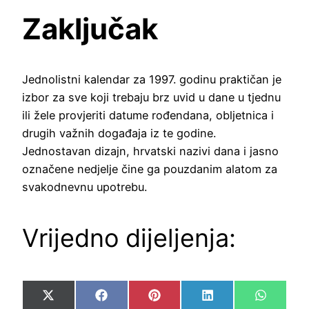
Zaključak
Jednolistni kalendar za 1997. godinu praktičan je
izbor za sve koji trebaju brz uvid u dane u tjednu
ili žele provjeriti datume rođendana, obljetnica i
drugih važnih događaja iz te godine.
Jednostavan dizajn, hrvatski nazivi dana i jasno
označene nedjelje čine ga pouzdanim alatom za
svakodnevnu upotrebu.
Vrijedno dijeljenja:
Share
Share
Share
Share
Share
X
Facebook
Pinterest
LinkedIn
WhatsA