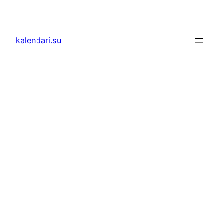
Skoči
do
sadržaja
kalendari.su