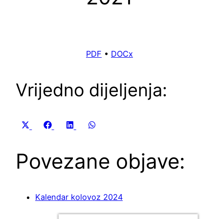
PDF
•
DOCx
Vrijedno dijeljenja:
Share
Share
Share
Share
X
Facebook
LinkedIn
WhatsApp
on
on
on
on
(Twitter)
Povezane objave:
Kalendar kolovoz 2024