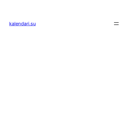
Skoči
do
sadržaja
kalendari.su