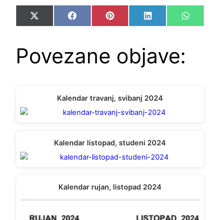
Share
Share
Share
Share
Share
X
Facebook
Pinterest
LinkedIn
WhatsA
on
on
on
on
on
(Twitter)
Povezane objave:
Kalendar travanj, svibanj 2024
Kalendar listopad, studeni 2024
Kalendar rujan, listopad 2024