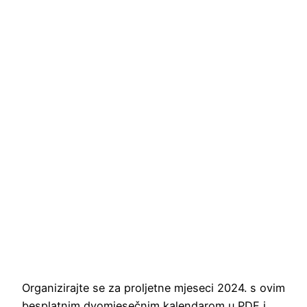
Organizirajte se za proljetne mjeseci 2024. s ovim
besplatnim dvomjesečnim kalendarom u PDF i