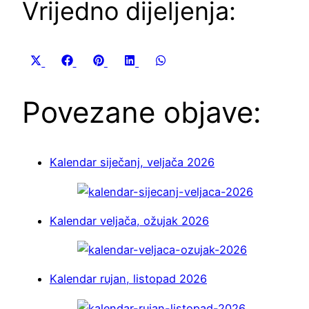
Vrijedno dijeljenja:
Share
Share
Share
Share
Share
X
Facebook
Pinterest
LinkedIn
WhatsApp
on
on
on
on
on
(Twitter)
Povezane objave:
Kalendar siječanj, veljača 2026
Kalendar veljača, ožujak 2026
Kalendar rujan, listopad 2026