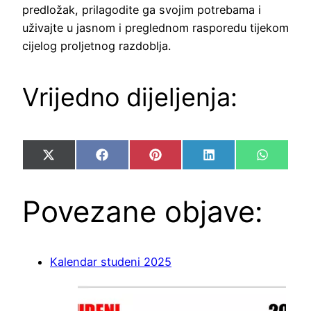
predložak, prilagodite ga svojim potrebama i
uživajte u jasnom i preglednom rasporedu tijekom
cijelog proljetnog razdoblja.
Vrijedno dijeljenja:
Share
Share
Share
Share
Share
X
Facebook
Pinterest
LinkedIn
WhatsA
on
on
on
on
on
(Twitter)
Povezane objave:
Kalendar studeni 2025