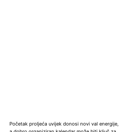
Početak proljeća uvijek donosi novi val energije,
a dobro organiziran kalendar može biti ključ za