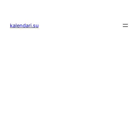
Skoči
do
sadržaja
kalendari.su