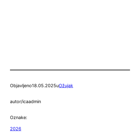
Objavljeno
18.05.2025
u
Ožujak
autor/ica
admin
Oznake:
2026