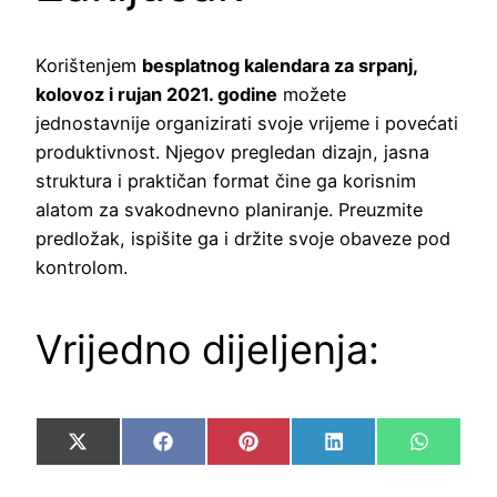
Korištenjem
besplatnog kalendara za srpanj,
kolovoz i rujan 2021. godine
možete
jednostavnije organizirati svoje vrijeme i povećati
produktivnost. Njegov pregledan dizajn, jasna
struktura i praktičan format čine ga korisnim
alatom za svakodnevno planiranje. Preuzmite
predložak, ispišite ga i držite svoje obaveze pod
kontrolom.
Vrijedno dijeljenja:
Share
Share
Share
Share
Share
X
Facebook
Pinterest
LinkedIn
WhatsA
on
on
on
on
on
(Twitter)