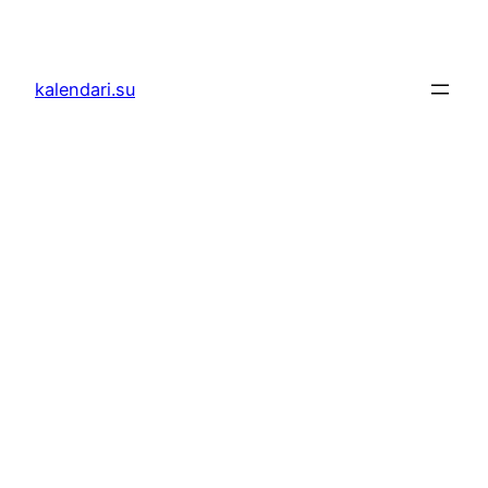
Skoči
do
sadržaja
kalendari.su