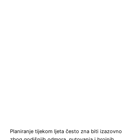
Planiranje tijekom ljeta često zna biti izazovno
zbog godišnjih odmora, putovanja i brojnih