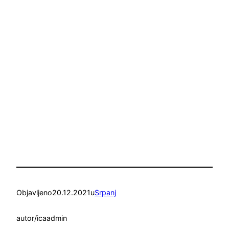
Objavljeno
20.12.2021
u
Srpanj
autor/ica
admin