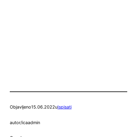
Objavljeno
15.06.2022
u
Ispisati
autor/ica
admin