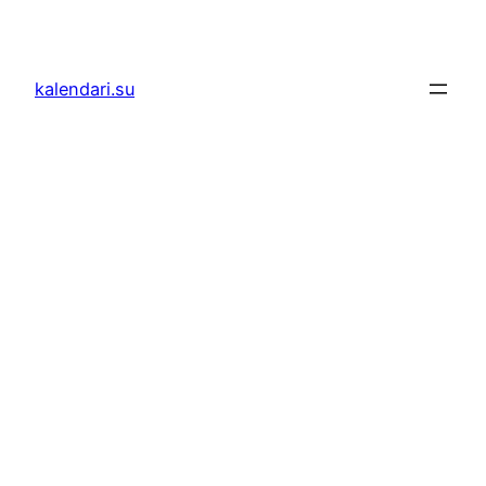
Skoči
do
sadržaja
kalendari.su