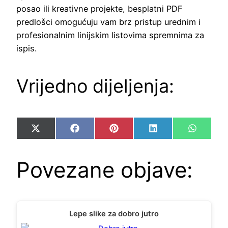
posao ili kreativne projekte, besplatni PDF
predlošci omogućuju vam brz pristup urednim i
profesionalnim linijskim listovima spremnima za
ispis.
Vrijedno dijeljenja:
Share
Share
Share
Share
Share
X
Facebook
Pinterest
LinkedIn
WhatsA
on
on
on
on
on
(Twitter)
Povezane objave:
Lepe slike za dobro jutro