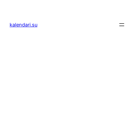
Skoči
do
sadržaja
kalendari.su