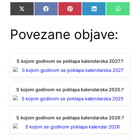
Share
Share
Share
Share
Share
X
Facebook
Pinterest
LinkedIn
WhatsA
on
on
on
on
on
(Twitter)
Povezane objave:
S kojom godinom se poklapa kalendarska 2027.?
S kojom godinom se poklapa kalendarska 2025.?
S kojom godinom se poklapa kalendarska 2026.?