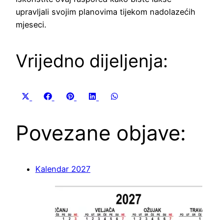
upravljali svojim planovima tijekom nadolazećih
mjeseci.
Vrijedno dijeljenja:
Share
Share
Share
Share
Share
X
Facebook
Pinterest
LinkedIn
WhatsApp
on
on
on
on
on
(Twitter)
Povezane objave:
Kalendar 2027