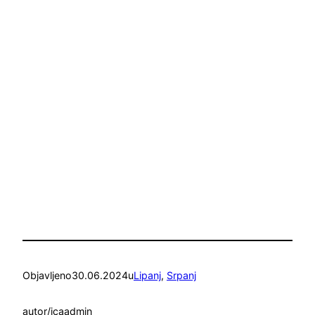
Objavljeno
30.06.2024
u
Lipanj
, 
Srpanj
autor/ica
admin