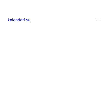
Skoči
do
sadržaja
kalendari.su