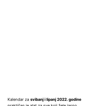
Kalendar za
svibanj i lipanj 2022. godine
praktičan je alat za sve koji žele jasno