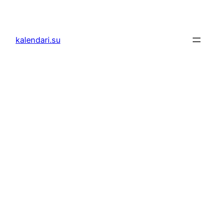
Skoči
do
sadržaja
kalendari.su