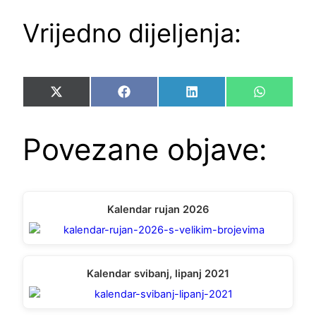
Vrijedno dijeljenja:
Share
Share
Share
Share
X
Facebook
LinkedIn
WhatsAp
on
on
on
on
(Twitter)
Povezane objave:
Kalendar rujan 2026
Kalendar svibanj, lipanj 2021