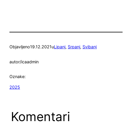
Objavljeno
19.12.2021
u
Lipanj
, 
Srpanj
, 
Svibanj
autor/ica
admin
Oznake:
2025
Komentari