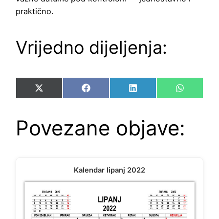
praktično.
Vrijedno dijeljenja:
Share
Share
Share
Share
X
Facebook
LinkedIn
WhatsAp
on
on
on
on
(Twitter)
Povezane objave:
Kalendar lipanj 2022