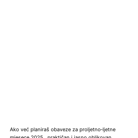
Ako već planiraš obaveze za proljetno‑ljetne
mjesece 2025., praktičan i jasno oblikovan