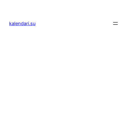
Skoči
do
sadržaja
kalendari.su