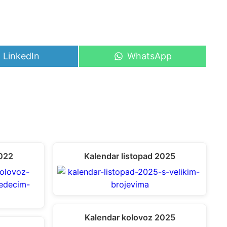
Share
Share
LinkedIn
WhatsApp
on
on
022
Kalendar listopad 2025
Kalendar kolovoz 2025