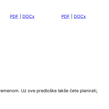
PDF
|
DOCx
PDF
|
DOCx
 vremenom. Uz ove predloške lakše ćete planirati,