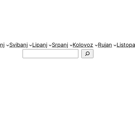
nj
Svibanj
Lipanj
Srpanj
Kolovoz
Rujan
Listop
Pretraga