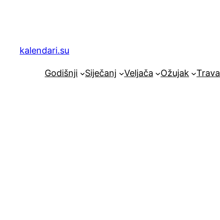
Skoči
do
sadržaja
kalendari.su
Godišnji
Siječanj
Veljača
Ožujak
Trava