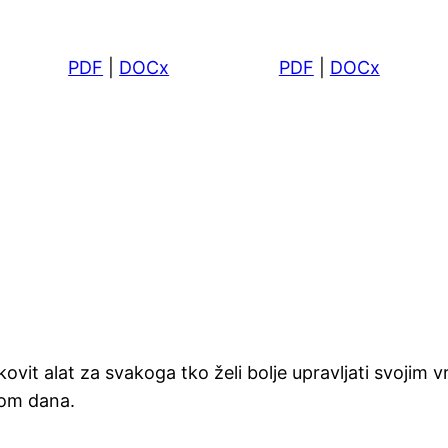
PDF
|
DOCx
PDF
|
DOCx
ovit alat za svakoga tko želi bolje upravljati svojim
ekom dana.