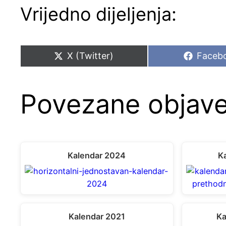
Vrijedno dijeljenja:
Share
Share
X (Twitter)
Faceb
on
on
Povezane objave
Kalendar 2024
Ka
Kalendar 2021
Ka