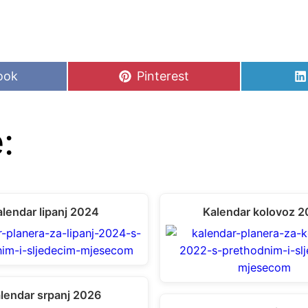
Share
ook
Pinterest
on
:
lendar lipanj 2024
Kalendar kolovoz 2
lendar srpanj 2026