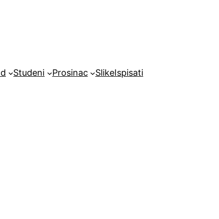
ad
Studeni
Prosinac
Slike
Ispisati