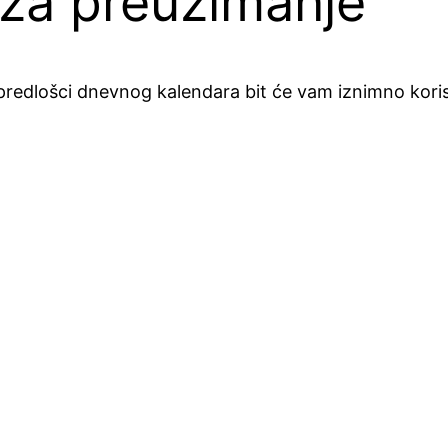
 za preuzimanje
vi predlošci dnevnog kalendara bit će vam iznimno kor