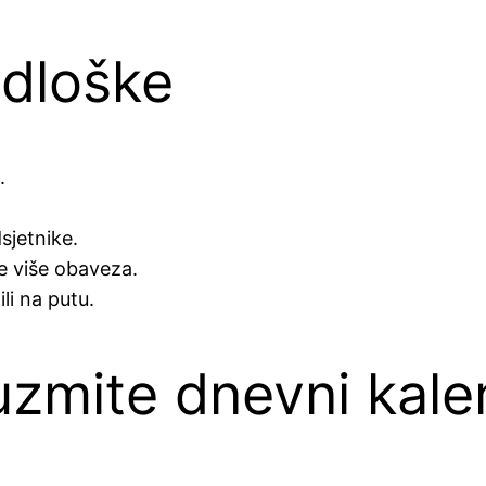
edloške
.
sjetnike.
e više obaveza.
li na putu.
uzmite dnevni kale