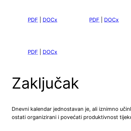
PDF
|
DOCx
PDF
|
DOCx
PDF
|
DOCx
Zaključak
Dnevni kalendar jednostavan je, ali iznimno učink
ostati organizirani i povećati produktivnost tij