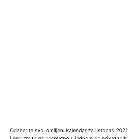
Odaberite svoj omiljeni kalendar za listopad 2021
i preuzmite ga besplatno u jednom od prikazanih