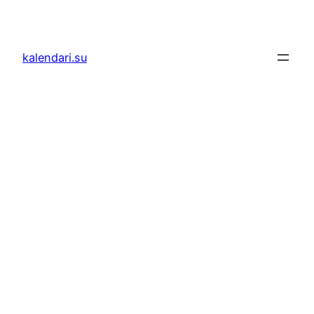
Skoči
do
sadržaja
kalendari.su