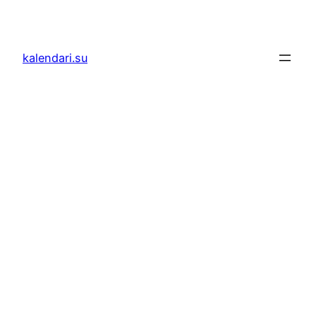
Skoči
do
sadržaja
kalendari.su