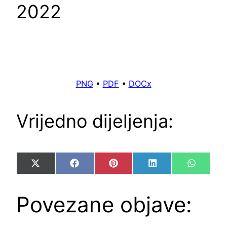
2022
PNG
•
PDF
•
DOCx
Vrijedno dijeljenja:
Share
Share
Share
Share
Share
X
Facebook
Pinterest
LinkedIn
WhatsA
on
on
on
on
on
(Twitter)
Povezane objave: