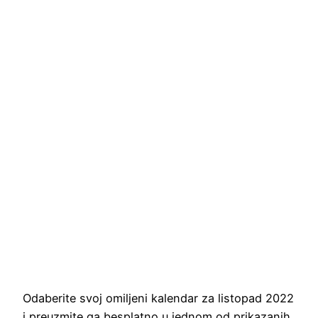
Odaberite svoj omiljeni kalendar za listopad 2022
i preuzmite ga besplatno u jednom od prikazanih