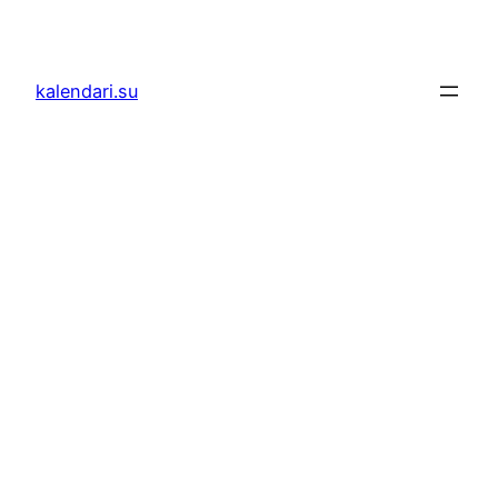
Skoči
do
sadržaja
kalendari.su